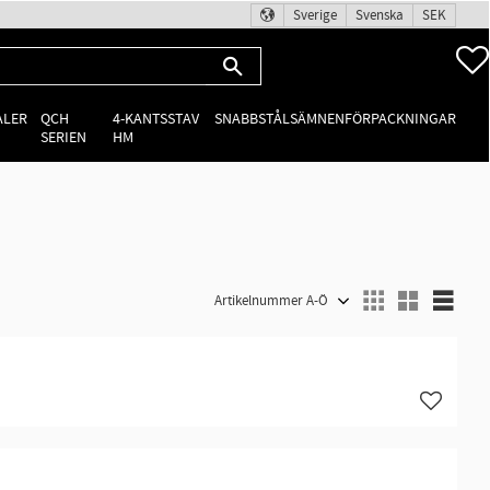
Sverige
Svenska
SEK
ALER
QCH
4-KANTSSTAV
SNABBSTÅLSÄMNEN
FÖRPACKNINGAR
SERIEN
HM
Välj sortering
Välj
Lägg till