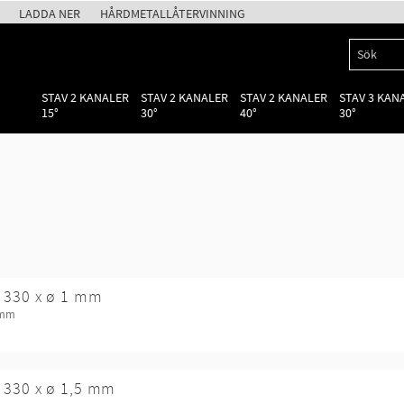
LADDA NER
HÅRDMETALLÅTERVINNING
STAV 2 KANALER
STAV 2 KANALER
STAV 2 KANALER
STAV 3 KAN
15°
30°
40°
30°
 330 x ø 1 mm
 mm
 330 x ø 1,5 mm