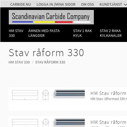
CARBIDE.NU
LOGGA IN /MINA SIDOR
OM OSS
KUNDTJÄNST
HM STAV
ÄMNEN MED FASTA
STAV 1 RAK
STAV 2 RAKA
330
LÄNGDER
KYLK.
KYLKANALER
Stav råform 330
HM STAV 330
STAV RÅFORM 330
HM Stav råform
HM Stav råformad 330
HM Stav råform