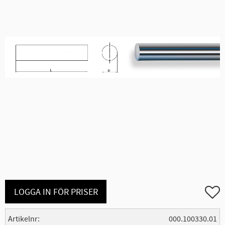
Lägg ti
LOGGA IN FÖR PRISER
Artikelnr
000.100330.01