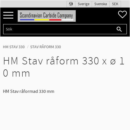
Sverige
Svenska
SEK
Meny
F
HM STAV 330
STAV RÅFORM 330
HM Stav råform 330 x ø 1
0 mm
HM Stav råformad 330 mm