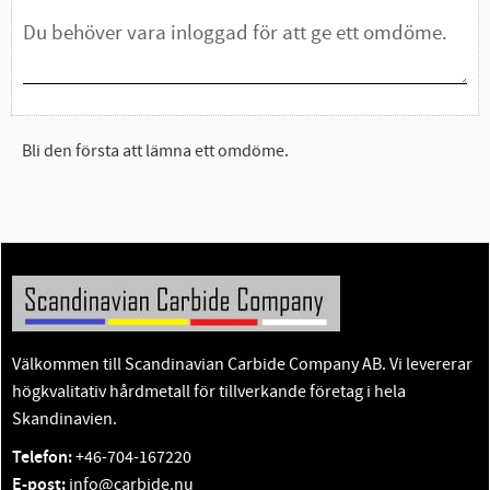
Bli den första att lämna ett omdöme.
Välkommen till Scandinavian Carbide Company AB. Vi levererar
högkvalitativ hårdmetall för tillverkande företag i hela
Skandinavien.
Telefon:
+46-704-167220
E-post:
info@carbide.nu