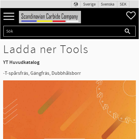
Sverige
Svenska
SEK
Meny
F
Ladda ner Tools
YT Huvudkatalog
-T-spårsfräs, Gängfräs, Dubbhålsborr