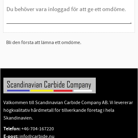
Bli den första att lämna ett omdöme.
Välkommen till Scandinavian Carbide Company AB. Vi levererar
högkvalitativ hårdmetall för tillverkande företag i hela
Skandinavien.
Telefon:
+46-704-167220
E-post:
info@carbide.nu