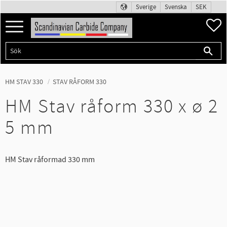
Sverige
Svenska
SEK
Meny
F
HM STAV 330
STAV RÅFORM 330
HM Stav råform 330 x ø 2
5 mm
HM Stav råformad 330 mm