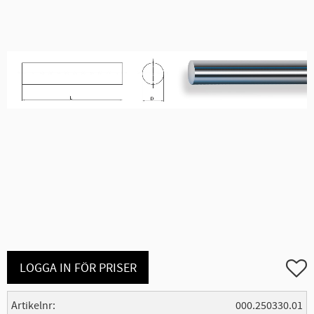
Lägg ti
LOGGA IN FÖR PRISER
Artikelnr
000.250330.01