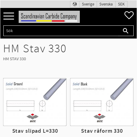
Sverige
Svenska
SEK
Meny
F
HM Stav 330
HM STAV 330
Stav slipad L=330
Stav råform 330