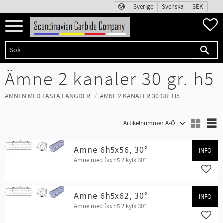
Sverige
Svenska
SEK
Meny
F
Ämne 2 kanaler 30 gr. h5
ÄMNEN MED FASTA LÄNGDER
ÄMNE 2 KANALER 30 GR. H5
Välj sortering
V
Ämne 6h5x56, 30°
INFO
Ämne med fas h5 2 kylk 30°
Lägg t
Ämne 6h5x62, 30°
INFO
Ämne med fas h5 2 kylk 30°
Lägg t