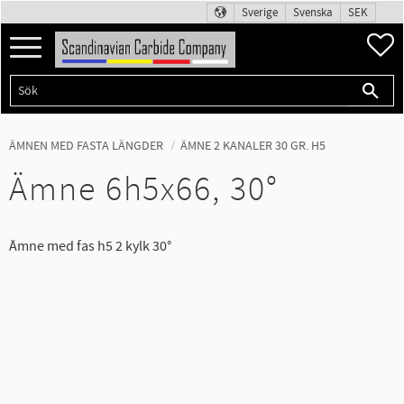
Sverige
Svenska
SEK
Meny
F
ÄMNEN MED FASTA LÄNGDER
ÄMNE 2 KANALER 30 GR. H5
Ämne 6h5x66, 30°
Ämne med fas h5 2 kylk 30°