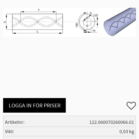
Lägg ti
LOGGA IN FÖR PRISER
Artikelnr
122.060070260066.01
Vikt
0,03 kg