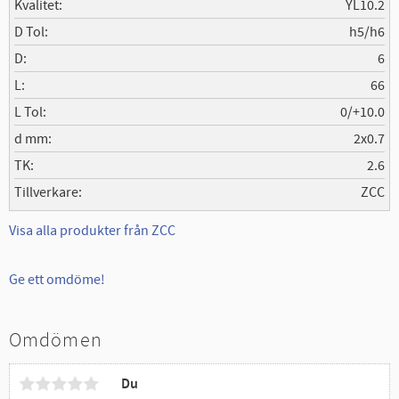
Kvalitet
YL10.2
D Tol
h5/h6
D
6
L
66
L Tol
0/+10.0
d mm
2x0.7
TK
2.6
Tillverkare
ZCC
Visa alla produkter från ZCC
Ge ett omdöme!
Omdömen
Du