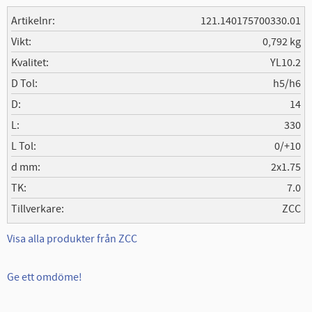
Artikelnr
121.140175700330.01
Vikt
0,792 kg
Kvalitet
YL10.2
D Tol
h5/h6
D
14
L
330
L Tol
0/+10
d mm
2x1.75
TK
7.0
Tillverkare
ZCC
Visa alla produkter från ZCC
Ge ett omdöme!