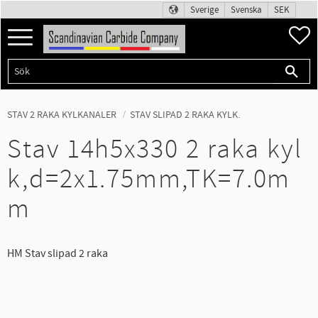
Sverige
Svenska
SEK
Meny
F
STAV 2 RAKA KYLKANALER
STAV SLIPAD 2 RAKA KYLK.
Stav 14h5x330 2 raka kyl
k,d=2x1.75mm,TK=7.0m
m
HM Stav slipad 2 raka