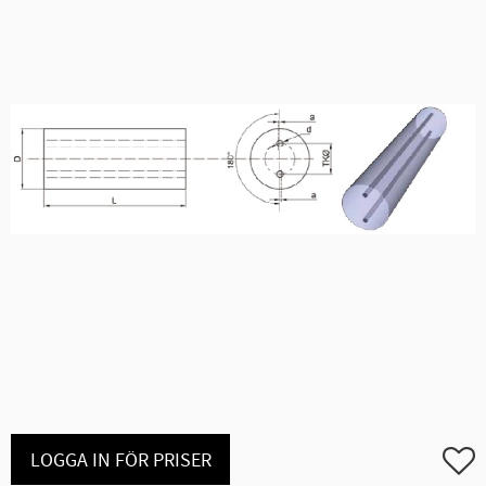
Lägg ti
LOGGA IN FÖR PRISER