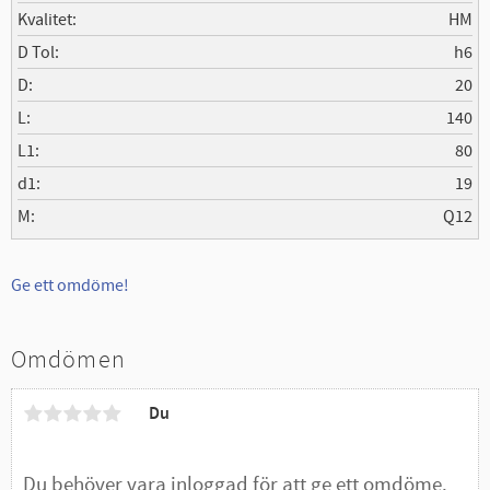
Kvalitet
HM
D Tol
h6
D
20
L
140
L1
80
d1
19
M
Q12
Ge ett omdöme!
Omdömen
Du