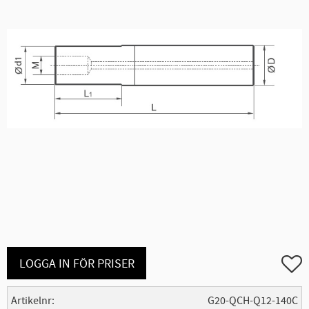
Lägg ti
LOGGA IN FÖR PRISER
Artikelnr
G20-QCH-Q12-140C