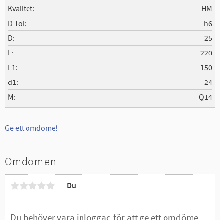
Kvalitet
HM
D Tol
h6
D
25
L
220
L1
150
d1
24
M
Q14
Ge ett omdöme!
Omdömen
Du