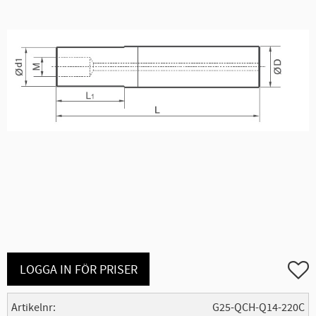
Lägg ti
LOGGA IN FÖR PRISER
Artikelnr
G25-QCH-Q14-220C