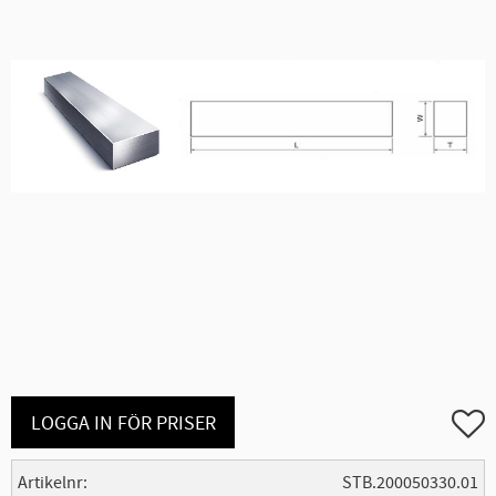
Lägg ti
LOGGA IN FÖR PRISER
Artikelnr
STB.200050330.01