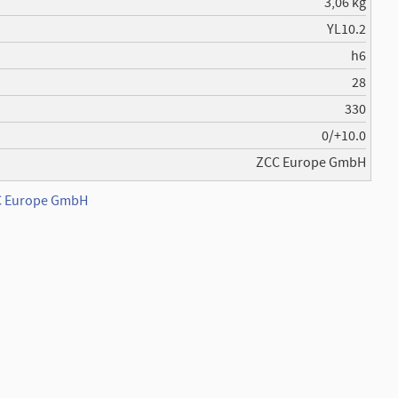
3,06 kg
YL10.2
h6
28
330
0/+10.0
ZCC Europe GmbH
CC Europe GmbH