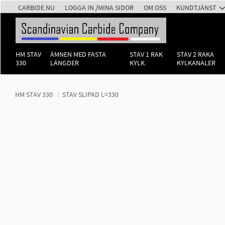
CARBIDE.NU
LOGGA IN /MINA SIDOR
OM OSS
KUNDTJÄNST
HM STAV
ÄMNEN MED FASTA
STAV 1 RAK
STAV 2 RAKA
330
LÄNGDER
KYLK.
KYLKANALER
HM STAV 330
STAV SLIPAD L=330