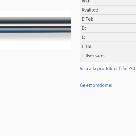
Vikt
Kvalitet
D Tol
D
L
L Tol
Tillverkare
Visa alla produkter från Z
Ge ett omdöme!