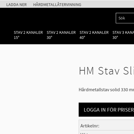
LADDA NER
HÅRDMETALLÅTERVINNING
STAV 2 KANALER
STAV 2 KANALER
STAV 2 KANALER
STAV 3 KAN
15°
30°
40°
30°
HM Stav Sl
Hårdmetallstav solid 330 
LOGGA IN FÖR PRISER
Artikelnr