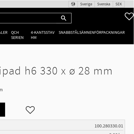
Sverige
Svenska
SEK
ALER
QCH
4-KANTSSTAV
SNABBSTÅLSÄMNEN
FÖRPACKNINGAR
SERIEN
HM
ipad h6 330 x ø 28 mm
mm
Lägg till i favoriter
100.280330.01