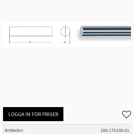
Lägg ti
LOGGA IN FÖR PRISER
Artikelnr
100.175330.01