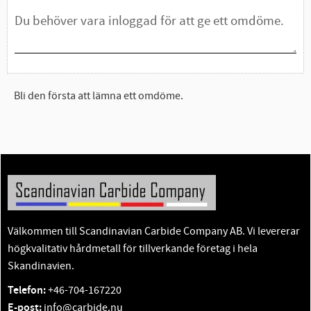
Bli den första att lämna ett omdöme.
Välkommen till Scandinavian Carbide Company AB. Vi levererar
högkvalitativ hårdmetall för tillverkande företag i hela
Skandinavien.
Telefon:
+46-704-167220
E-post:
info@carbide.nu