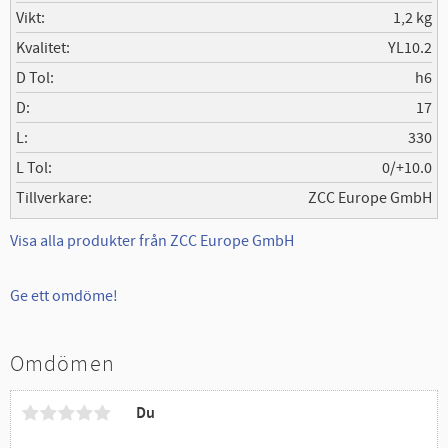
Vikt
1,2 kg
Kvalitet
YL10.2
D Tol
h6
D
17
L
330
L Tol
0/+10.0
Tillverkare
ZCC Europe GmbH
Visa alla produkter från ZCC Europe GmbH
Ge ett omdöme!
Omdömen
Du