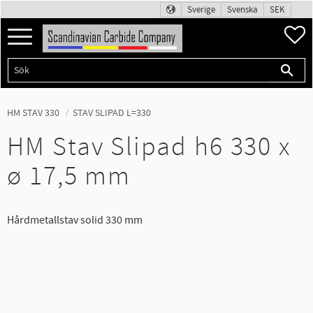
Sverige
Svenska
SEK
Meny
F
HM STAV 330
STAV SLIPAD L=330
HM Stav Slipad h6 330 x
ø 17,5 mm
Hårdmetallstav solid 330 mm