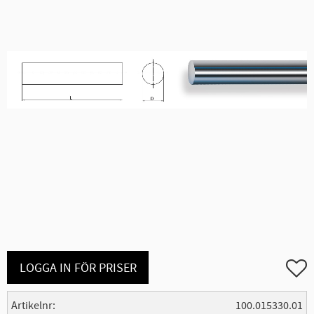
Lägg ti
LOGGA IN FÖR PRISER
Artikelnr
100.015330.01