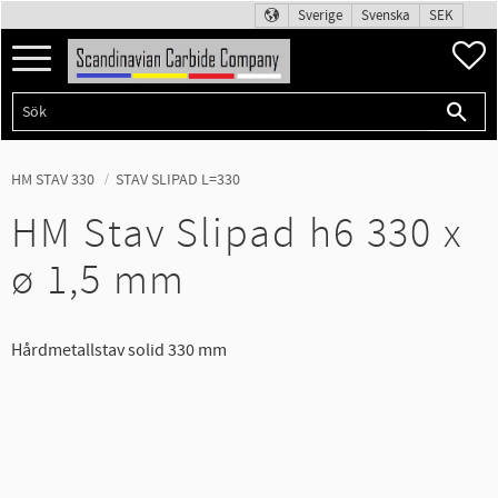
Sverige
Svenska
SEK
Meny
F
HM STAV 330
STAV SLIPAD L=330
HM Stav Slipad h6 330 x
ø 1,5 mm
Hårdmetallstav solid 330 mm