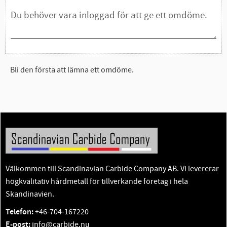
Bli den första att lämna ett omdöme.
Välkommen till Scandinavian Carbide Company AB. Vi levererar
högkvalitativ hårdmetall för tillverkande företag i hela
Skandinavien.
Telefon:
+46-704-167220
E-post:
info@carbide.nu