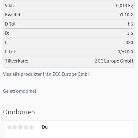
Vikt
0,013 kg
Kvalitet
YL10.2
D Tol
h6
D
1,5
L
330
L Tol
0/+10.0
Tillverkare
ZCC Europe GmbH
Visa alla produkter från ZCC Europe GmbH
Ge ett omdöme!
Omdömen
Du