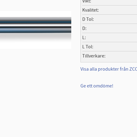
Vikt
Kvalitet
D Tol
D
L
L Tol
Tillverkare
Visa alla produkter från Z
Ge ett omdöme!