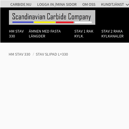
CARBIDE.NU
LOGGA IN /MINA SIDOR
OM OSS
KUNDTJÄNST
HM STAV
ÄMNEN MED FASTA
STAV 1 RAK
STAV 2 RAKA
330
LÄNGDER
KYLK.
KYLKANALER
HM STAV 330
STAV SLIPAD L=330