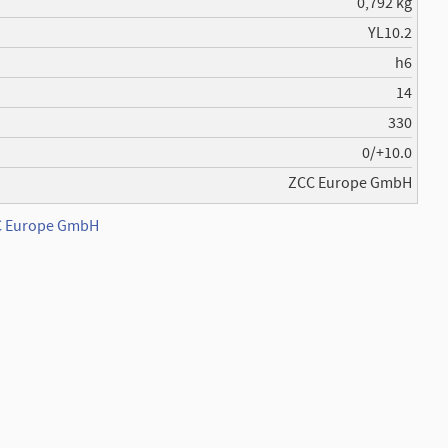
0,792 kg
YL10.2
h6
14
330
0/+10.0
ZCC Europe GmbH
CC Europe GmbH