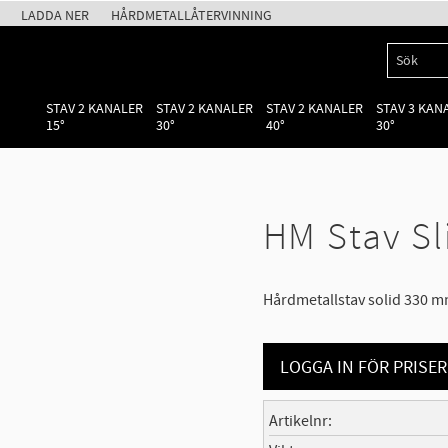
LADDA NER
HÅRDMETALLÅTERVINNING
STAV 2 KANALER
STAV 2 KANALER
STAV 2 KANALER
STAV 3 KAN
15°
30°
40°
30°
HM Stav Sl
Hårdmetallstav solid 330 
LOGGA IN FÖR PRISER
Artikelnr