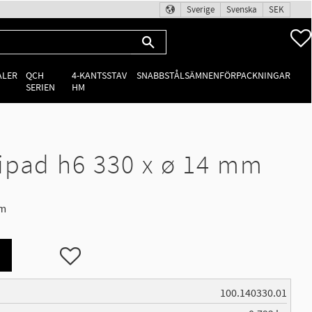
Sverige
Svenska
SEK
ALER
QCH
4-KANTSSTAV
SNABBSTÅLSÄMNEN
FÖRPACKNINGAR
SERIEN
HM
ipad h6 330 x ø 14 mm
mm
Lägg till i favoriter
100.140330.01