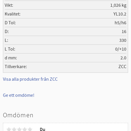
Vikt
1,026 kg
Kvalitet
YL10.2
D Tol
h5/h6
D
16
L
330
L Tol
0/+10
d mm
2.0
Tillverkare
ZCC
Visa alla produkter från ZCC
Ge ett omdöme!
Omdömen
Du