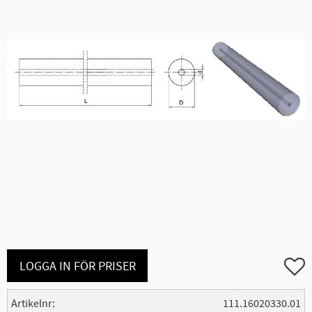
Lägg ti
LOGGA IN FÖR PRISER
Artikelnr
111.16020330.01