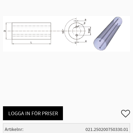
Lägg ti
LOGGA IN FÖR PRISER
Artikelnr
021.250200750330.01