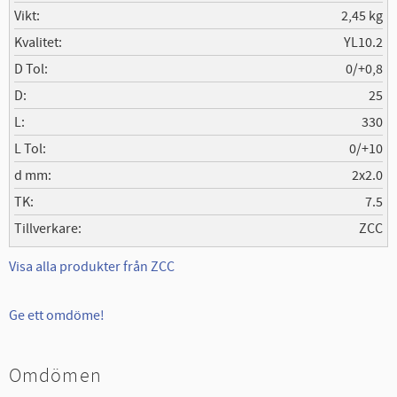
Vikt
2,45 kg
Kvalitet
YL10.2
D Tol
0/+0,8
D
25
L
330
L Tol
0/+10
d mm
2x2.0
TK
7.5
Tillverkare
ZCC
Visa alla produkter från ZCC
Ge ett omdöme!
Omdömen