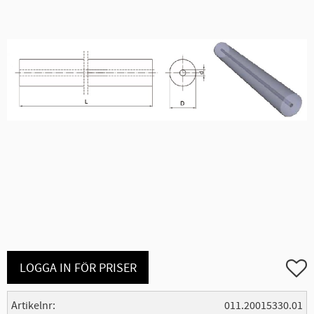
Lägg ti
LOGGA IN FÖR PRISER
Artikelnr
011.20015330.01