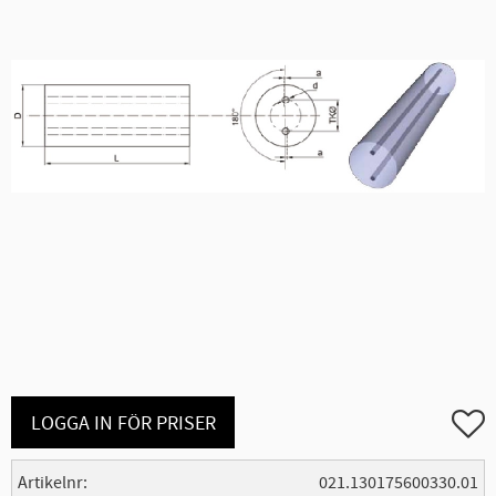
Lägg ti
LOGGA IN FÖR PRISER
Artikelnr
021.130175600330.01