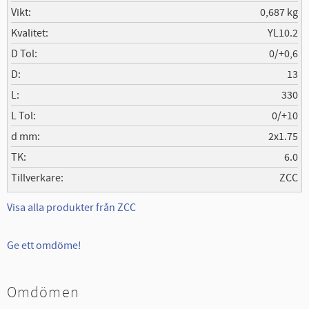
Vikt
0,687 kg
Kvalitet
YL10.2
D Tol
0/+0,6
D
13
L
330
L Tol
0/+10
d mm
2x1.75
TK
6.0
Tillverkare
ZCC
Visa alla produkter från ZCC
Ge ett omdöme!
Omdömen