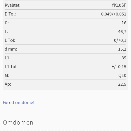
Kvalitet
YK10SF
D Tol
+0,049/+0,051
D
16
L
46,7
L Tol
0/+0,1
d mm
15,2
L1
35
L1 Tol
+/- 0,15
M
Q10
Ap
22,5
Ge ett omdöme!
Omdömen