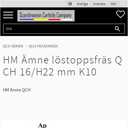
Sverige
Svenska
SEK
Meny
F
QCH SERIEN
QCH FRÄSÄMNEN
HM Ämne löstoppsfräs Q
CH 16/H22 mm K10
HM Ämne QCH