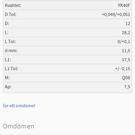
Kvalitet
YK40F
D Tol
+0,049/+0,051
D
12
L
28,2
L Tol
0/+0,1
d mm
11,5
L1
17,5
L1 Tol
+/- 0,15
M
Q08
Ap
7,5
Ge ett omdöme!
Omdömen