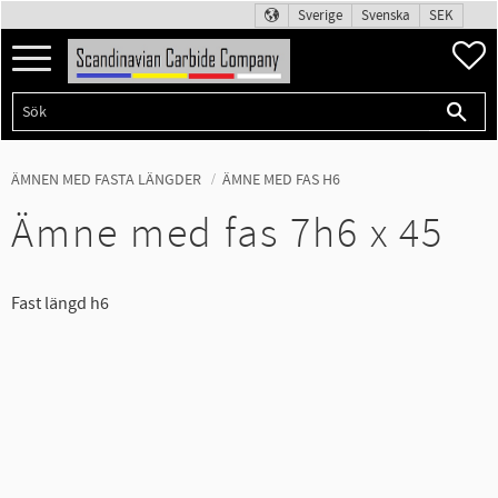
Sverige
Svenska
SEK
Meny
F
ÄMNEN MED FASTA LÄNGDER
ÄMNE MED FAS H6
Ämne med fas 7h6 x 45
Fast längd h6