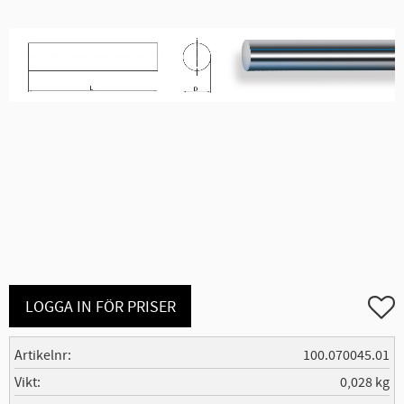
Lägg ti
LOGGA IN FÖR PRISER
Artikelnr
100.070045.01
Vikt
0,028 kg