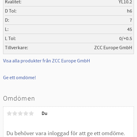
Kvalitet
YL10.2
D Tol
h6
D
7
L
45
L Tol
0/+0.5
Tillverkare
ZCC Europe GmbH
Visa alla produkter från ZCC Europe GmbH
Ge ett omdöme!
Omdömen
Du