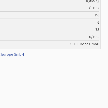
0,035 kg
YL10.2
h6
6
75
0/+0.5
ZCC Europe GmbH
CC Europe GmbH