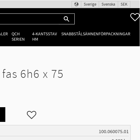
Sverige
Svenska
SEK
ALER
QCH
4-KANTSSTAV
SNABBSTÅLSÄMNEN
FÖRPACKNINGAR
SERIEN
HM
as 6h6 x 75
Lägg till i favoriter
100.060075.01