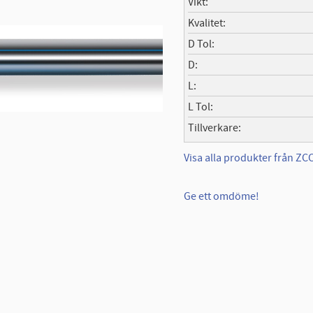
Vikt
Kvalitet
D Tol
D
L
L Tol
Tillverkare
Visa alla produkter från Z
Ge ett omdöme!