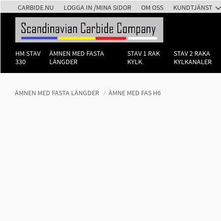
CARBIDE.NU
LOGGA IN /MINA SIDOR
OM OSS
KUNDTJÄNST
HM STAV
ÄMNEN MED FASTA
STAV 1 RAK
STAV 2 RAKA
330
LÄNGDER
KYLK.
KYLKANALER
ÄMNEN MED FASTA LÄNGDER
ÄMNE MED FAS H6