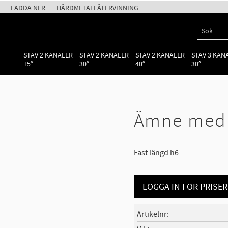
LADDA NER
HÅRDMETALLÅTERVINNING
STAV 2 KANALER
STAV 2 KANALER
STAV 2 KANALER
STAV 3 KAN
15°
30°
40°
30°
Ämne med f
Fast längd h6
LOGGA IN FÖR PRISER
Artikelnr