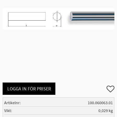
Lägg ti
LOGGA IN FÖR PRISER
Artikelnr
100.060063.01
Vikt
0,029 kg