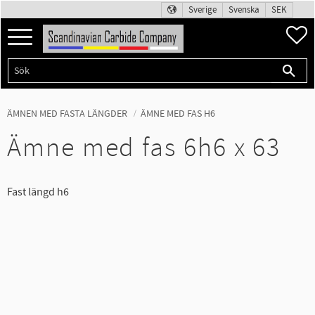
Sverige
Svenska
SEK
Meny
F
ÄMNEN MED FASTA LÄNGDER
ÄMNE MED FAS H6
Ämne med fas 6h6 x 63
Fast längd h6