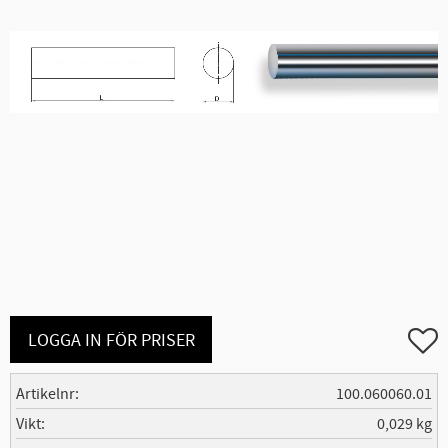
Lägg ti
LOGGA IN FÖR PRISER
Artikelnr
100.060060.01
Vikt
0,029 kg