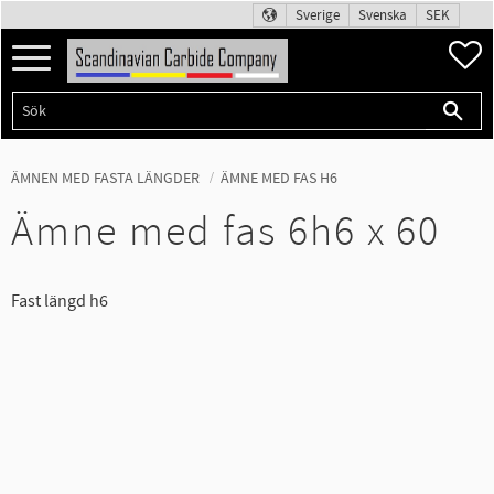
Sverige
Svenska
SEK
Meny
F
ÄMNEN MED FASTA LÄNGDER
ÄMNE MED FAS H6
Ämne med fas 6h6 x 60
Fast längd h6