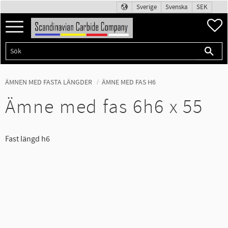
Sverige
Svenska
SEK
Meny
F
ÄMNEN MED FASTA LÄNGDER
ÄMNE MED FAS H6
Ämne med fas 6h6 x 55
Fast längd h6