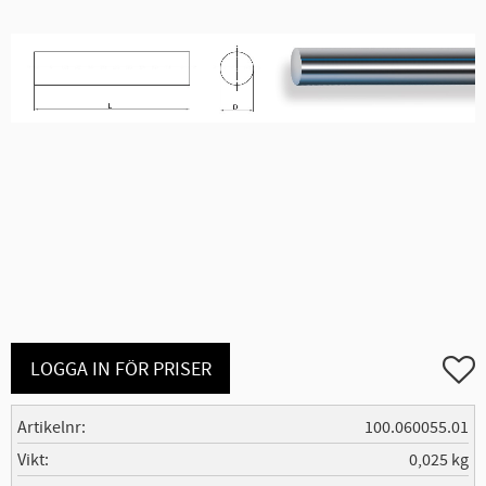
Lägg ti
LOGGA IN FÖR PRISER
Artikelnr
100.060055.01
Vikt
0,025 kg