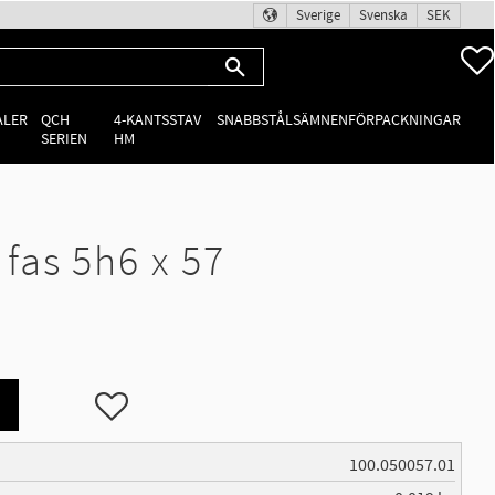
Sverige
Svenska
SEK
ALER
QCH
4-KANTSSTAV
SNABBSTÅLSÄMNEN
FÖRPACKNINGAR
SERIEN
HM
as 5h6 x 57
Lägg till i favoriter
100.050057.01