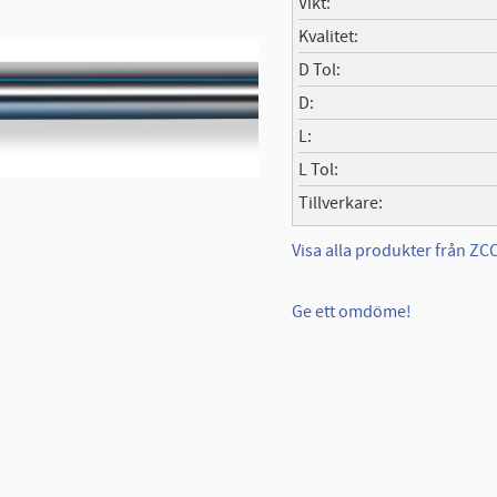
Vikt
Kvalitet
D Tol
D
L
L Tol
Tillverkare
Visa alla produkter från Z
Ge ett omdöme!