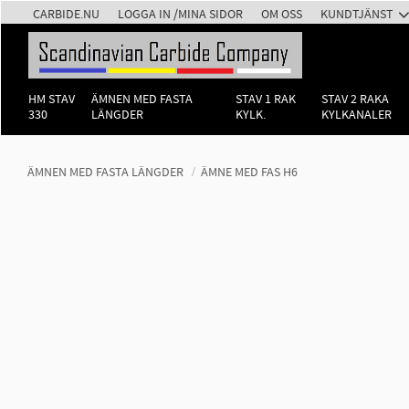
CARBIDE.NU
LOGGA IN /MINA SIDOR
OM OSS
KUNDTJÄNST
HM STAV
ÄMNEN MED FASTA
STAV 1 RAK
STAV 2 RAKA
330
LÄNGDER
KYLK.
KYLKANALER
ÄMNEN MED FASTA LÄNGDER
ÄMNE MED FAS H6