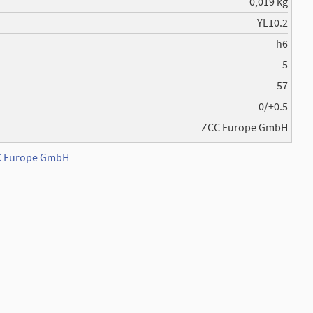
0,019 kg
YL10.2
h6
5
57
0/+0.5
ZCC Europe GmbH
CC Europe GmbH