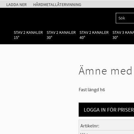
LADDA NER
HÅRDMETALLÅTERVINNING
STAV 2 KANALER
STAV 2 KANALER
STAV 2 KANALER
STAV 3 KAN
15°
30°
40°
30°
Ämne med f
Fast längd h6
LOGGA IN FÖR PRISER
Artikelnr