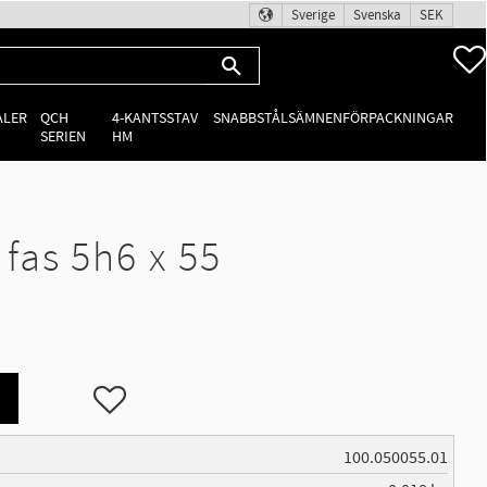
Sverige
Svenska
SEK
ALER
QCH
4-KANTSSTAV
SNABBSTÅLSÄMNEN
FÖRPACKNINGAR
SERIEN
HM
as 5h6 x 55
Lägg till i favoriter
100.050055.01