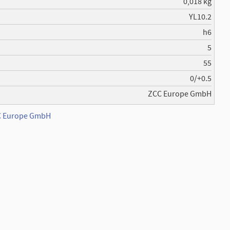
0,018 kg
YL10.2
h6
5
55
0/+0.5
ZCC Europe GmbH
CC Europe GmbH