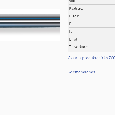
Vikt
Kvalitet
D Tol
D
L
L Tol
Tillverkare
Visa alla produkter från Z
Ge ett omdöme!