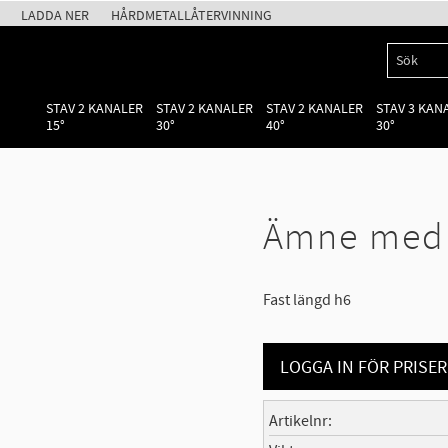
LADDA NER
HÅRDMETALLÅTERVINNING
STAV 2 KANALER
STAV 2 KANALER
STAV 2 KANALER
STAV 3 KAN
15°
30°
40°
30°
Ämne med f
Fast längd h6
LOGGA IN FÖR PRISER
Artikelnr