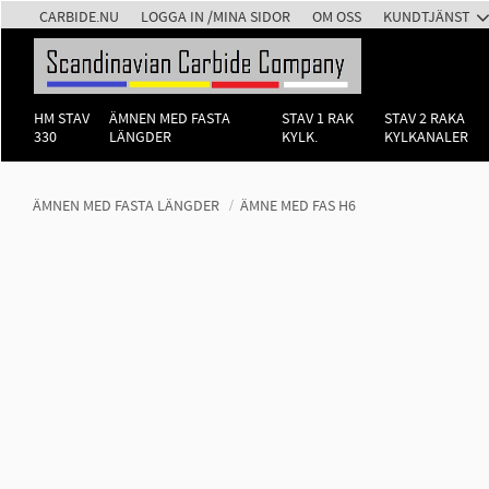
CARBIDE.NU
LOGGA IN /MINA SIDOR
OM OSS
KUNDTJÄNST
HM STAV
ÄMNEN MED FASTA
STAV 1 RAK
STAV 2 RAKA
330
LÄNGDER
KYLK.
KYLKANALER
ÄMNEN MED FASTA LÄNGDER
ÄMNE MED FAS H6