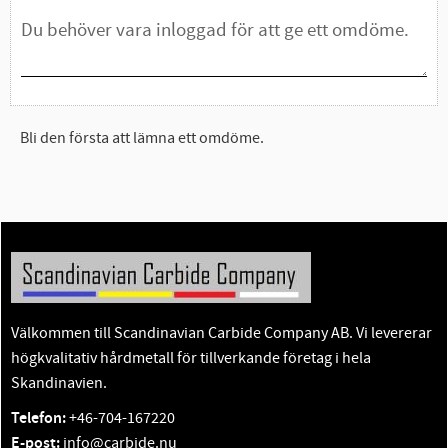
Bli den första att lämna ett omdöme.
Välkommen till Scandinavian Carbide Company AB. Vi levererar
högkvalitativ hårdmetall för tillverkande företag i hela
Skandinavien.
Telefon:
+46-704-167220
E-post:
info@carbide.nu