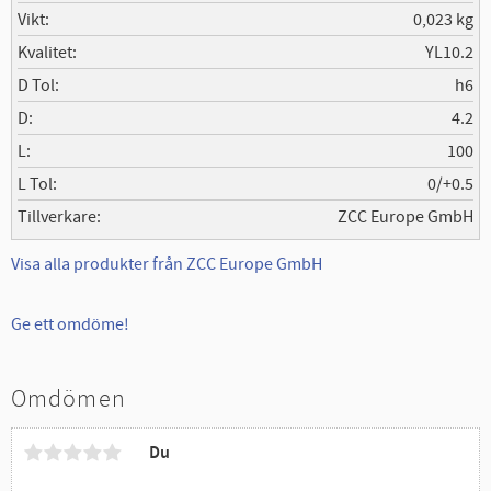
Vikt
0,023 kg
Kvalitet
YL10.2
D Tol
h6
D
4.2
L
100
L Tol
0/+0.5
Tillverkare
ZCC Europe GmbH
Visa alla produkter från ZCC Europe GmbH
Ge ett omdöme!
Omdömen
Du