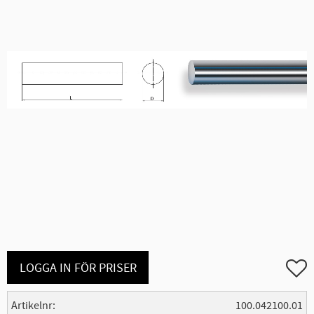
Lägg ti
LOGGA IN FÖR PRISER
Artikelnr
100.042100.01