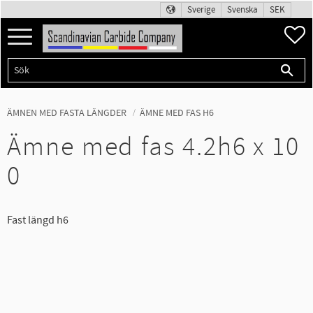
Sverige
Svenska
SEK
Meny
F
ÄMNEN MED FASTA LÄNGDER
ÄMNE MED FAS H6
Ämne med fas 4.2h6 x 10
0
Fast längd h6