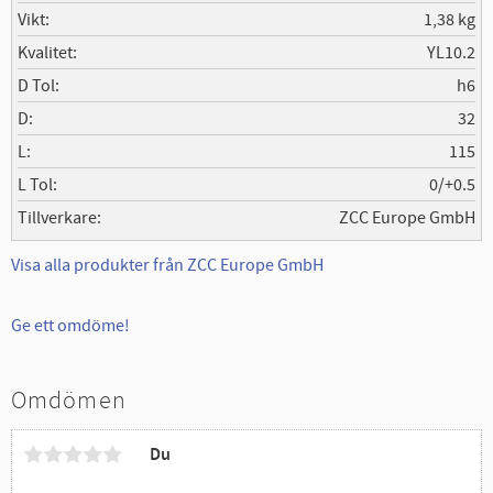
Vikt
1,38 kg
Kvalitet
YL10.2
D Tol
h6
D
32
L
115
L Tol
0/+0.5
Tillverkare
ZCC Europe GmbH
Visa alla produkter från ZCC Europe GmbH
Ge ett omdöme!
Omdömen
Du