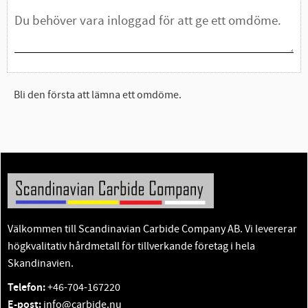
Bli den första att lämna ett omdöme.
Välkommen till Scandinavian Carbide Company AB. Vi levererar
högkvalitativ hårdmetall för tillverkande företag i hela
Skandinavien.
Telefon:
+46-704-167220
E-post:
info@carbide.nu