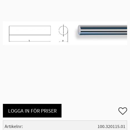
Lägg ti
LOGGA IN FÖR PRISER
Artikelnr
100.320115.01