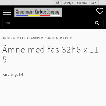
Sverige
Svenska
SEK
F
Meny
ÄMNEN MED FASTA LÄNGDER
ÄMNE MED FAS H6
Ämne med fas 32h6 x 11
5
Fast längd h6