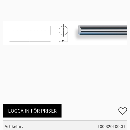
Lägg ti
LOGGA IN FÖR PRISER
Artikelnr
100.320100.01