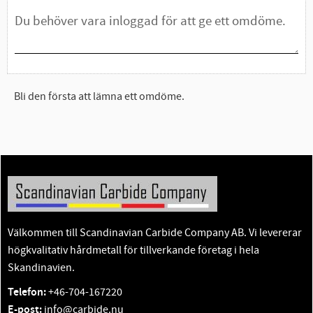
Bli den första att lämna ett omdöme.
Välkommen till Scandinavian Carbide Company AB. Vi levererar
högkvalitativ hårdmetall för tillverkande företag i hela
Skandinavien.
Telefon:
+46-704-167220
E-post:
info@carbide.nu