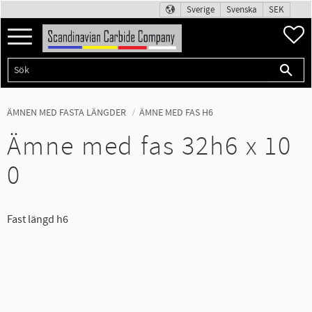
Sverige
Svenska
SEK
Meny
F
ÄMNEN MED FASTA LÄNGDER
ÄMNE MED FAS H6
Ämne med fas 32h6 x 10
0
Fast längd h6