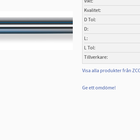
Vikt
Kvalitet
D Tol
D
L
L Tol
Tillverkare
Visa alla produkter från Z
Ge ett omdöme!