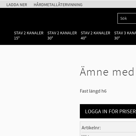
LADDA NER
HÅRDMETALLÅTERVINNING
STAV 2 KANALER
STAV 2 KANALER
STAV 2 KANALER
STAV 3 KAN
15°
30°
40°
30°
Ämne med f
Fast längd h6
LOGGA IN FÖR PRISER
Artikelnr