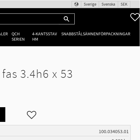
Sverige
Svenska
SEK
ALER
QCH
4-KANTSSTAV
SNABBSTÅLSÄMNEN
FÖRPACKNINGAR
SERIEN
HM
as 3.4h6 x 53
Lägg till i favoriter
100.034053.01