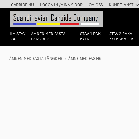
CARBIDE.NU
LOGGA IN /MINA SIDOR
OM OSS
KUNDTJÄNST
HM STAV
ÄMNEN MED FASTA
STAV 1 RAK
STAV 2 RAKA
330
LÄNGDER
KYLK.
KYLKANALER
ÄMNEN MED FASTA LÄNGDER
ÄMNE MED FAS H6