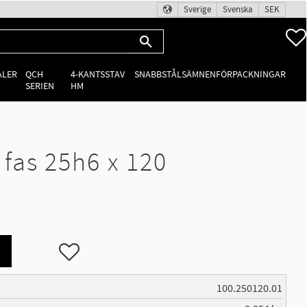
Sverige
Svenska
SEK
ALER
QCH
4-KANTSSTAV
SNABBSTÅLSÄMNEN
FÖRPACKNINGAR
SERIEN
HM
fas 25h6 x 120
Lägg till i favoriter
100.250120.01