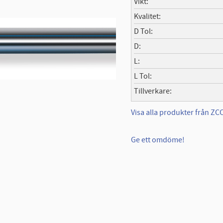
Vikt
Kvalitet
D Tol
D
L
L Tol
Tillverkare
Visa alla produkter från Z
Ge ett omdöme!