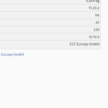
0,854 kg
YL10.2
h6
25
120
0/+0.5
ZCC Europe GmbH
CC Europe GmbH