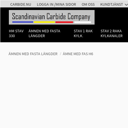
CARBIDE.NU
LOGGA IN /MINA SIDOR
OM OSS
KUNDTJÄNST
HM STAV
ÄMNEN MED FASTA
STAV 1 RAK
STAV 2 RAKA
330
LÄNGDER
KYLK.
KYLKANALER
ÄMNEN MED FASTA LÄNGDER
ÄMNE MED FAS H6