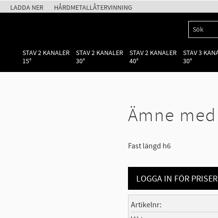
LADDA NER
HÅRDMETALLÅTERVINNING
STAV 2 KANALER
STAV 2 KANALER
STAV 2 KANALER
STAV 3 KAN
15°
30°
40°
30°
Ämne med 
Fast längd h6
LOGGA IN FÖR PRISER
Artikelnr