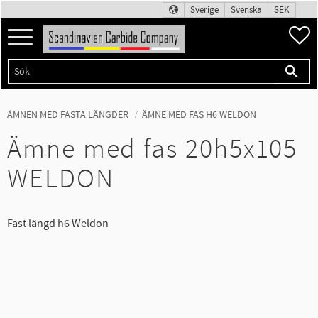
Sverige
Svenska
SEK
Meny
F
ÄMNEN MED FASTA LÄNGDER
ÄMNE MED FAS H6 WELDON
Ämne med fas 20h5x105
WELDON
Fast längd h6 Weldon