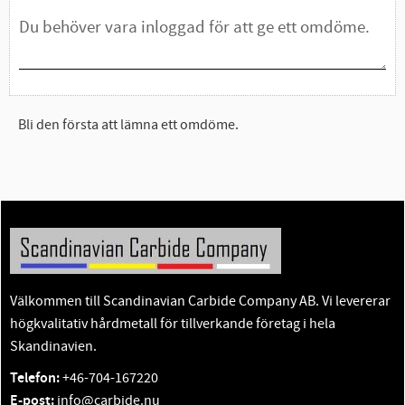
Bli den första att lämna ett omdöme.
Välkommen till Scandinavian Carbide Company AB. Vi levererar
högkvalitativ hårdmetall för tillverkande företag i hela
Skandinavien.
Telefon:
+46-704-167220
E-post:
info@carbide.nu