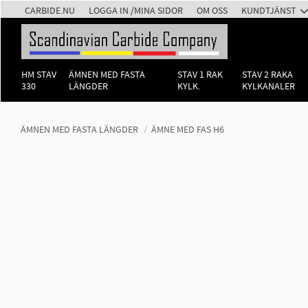
CARBIDE.NU
LOGGA IN /MINA SIDOR
OM OSS
KUNDTJÄNST
HM STAV
ÄMNEN MED FASTA
STAV 1 RAK
STAV 2 RAKA
330
LÄNGDER
KYLK.
KYLKANALER
ÄMNEN MED FASTA LÄNGDER
ÄMNE MED FAS H6