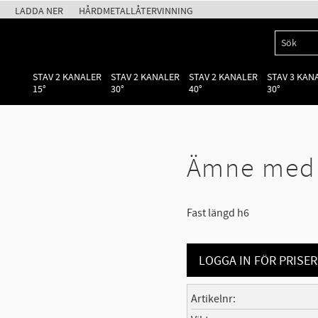
LADDA NER
HÅRDMETALLÅTERVINNING
STAV 2 KANALER
STAV 2 KANALER
STAV 2 KANALER
STAV 3 KAN
15°
30°
40°
30°
Ämne med f
Fast längd h6
LOGGA IN FÖR PRISER
Artikelnr