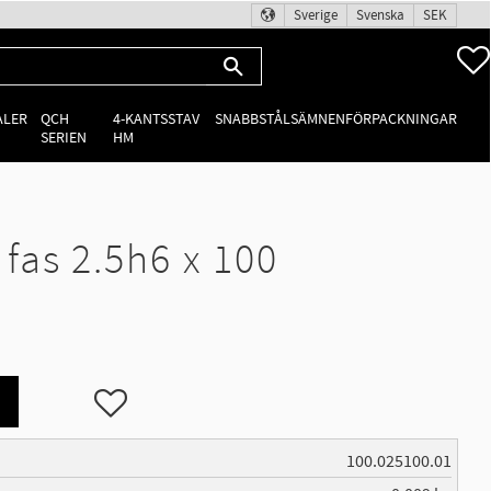
Sverige
Svenska
SEK
ALER
QCH
4-KANTSSTAV
SNABBSTÅLSÄMNEN
FÖRPACKNINGAR
SERIEN
HM
as 2.5h6 x 100
Lägg till i favoriter
100.025100.01