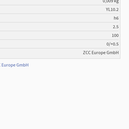
0,009 kg
YL10.2
h6
2.5
100
0/+0.5
ZCC Europe GmbH
CC Europe GmbH