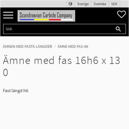
Sverige
Svenska
SEK
Meny
F
ÄMNEN MED FASTA LÄNGDER
ÄMNE MED FAS H6
Ämne med fas 16h6 x 13
0
Fast längd h6