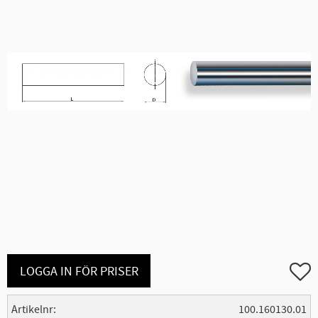
Lägg ti
LOGGA IN FÖR PRISER
Artikelnr
100.160130.01