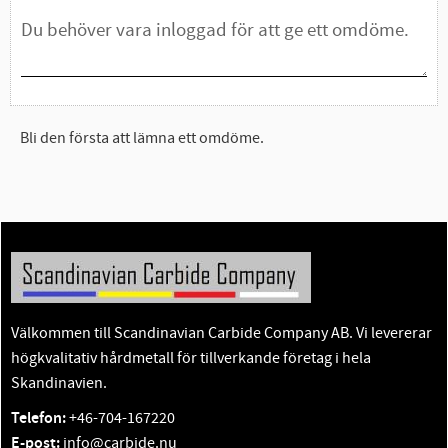
Bli den första att lämna ett omdöme.
Välkommen till Scandinavian Carbide Company AB. Vi levererar
högkvalitativ hårdmetall för tillverkande företag i hela
Skandinavien.
Telefon:
+46-704-167220
E-post:
info@carbide.nu