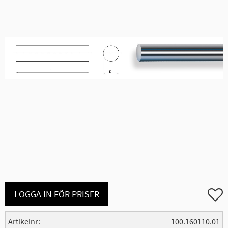
Lägg ti
LOGGA IN FÖR PRISER
Artikelnr
100.160110.01