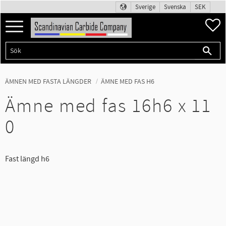
Sverige
Svenska
SEK
Meny
F
ÄMNEN MED FASTA LÄNGDER
ÄMNE MED FAS H6
Ämne med fas 16h6 x 11
0
Fast längd h6