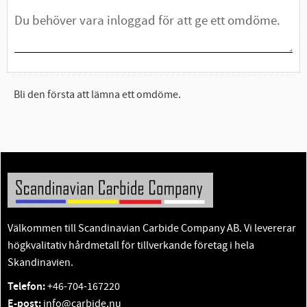
Bli den första att lämna ett omdöme.
Välkommen till Scandinavian Carbide Company AB. Vi levererar
högkvalitativ hårdmetall för tillverkande företag i hela
Skandinavien.
Telefon:
+46-704-167220
E-post:
info@carbide.nu