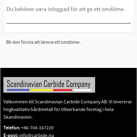
Bli den första att lämna ett omdöme.
Välkommen till Scandinavian Carbide Company AB. Vi levererar
högkvalitativ hårdmetall för tillverkande företag i hela
Skandinavien.
Telefon:
+46-704-167220
E-post:
info@carbide.nu