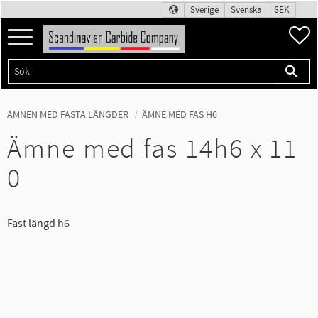
Sverige
Svenska
SEK
Meny
F
ÄMNEN MED FASTA LÄNGDER
ÄMNE MED FAS H6
Ämne med fas 14h6 x 11
0
Fast längd h6