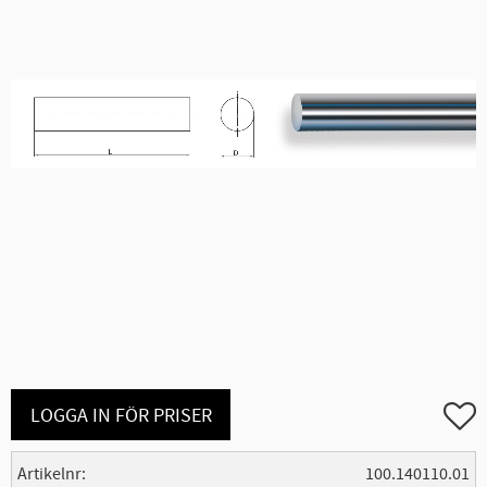
Lägg ti
LOGGA IN FÖR PRISER
Artikelnr
100.140110.01