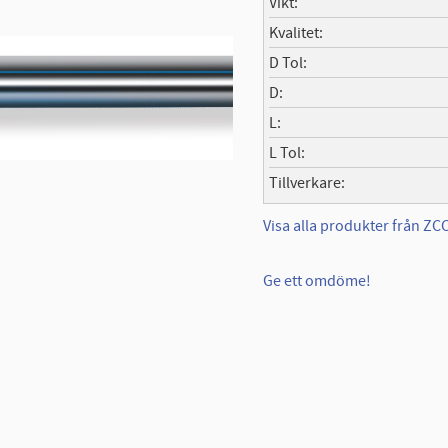
Vikt
Kvalitet
D Tol
D
L
L Tol
Tillverkare
Visa alla produkter från Z
Ge ett omdöme!