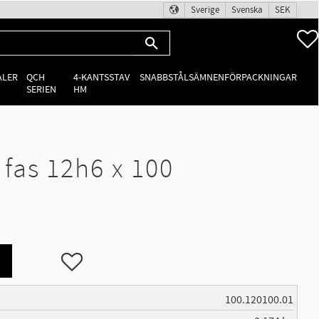
Sverige
Svenska
SEK
ALER
QCH
4-KANTSSTAV
SNABBSTÅLSÄMNEN
FÖRPACKNINGAR
SERIEN
HM
fas 12h6 x 100
Lägg till i favoriter
100.120100.01