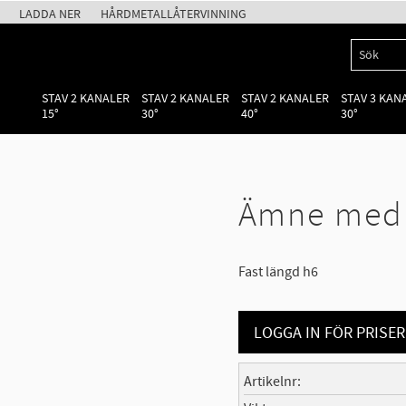
LADDA NER
HÅRDMETALLÅTERVINNING
STAV 2 KANALER
STAV 2 KANALER
STAV 2 KANALER
STAV 3 KAN
15°
30°
40°
30°
Ämne med 
Fast längd h6
LOGGA IN FÖR PRISER
Artikelnr