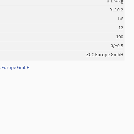
0,174 kg
YL10.2
h6
12
100
0/+0.5
ZCC Europe GmbH
CC Europe GmbH