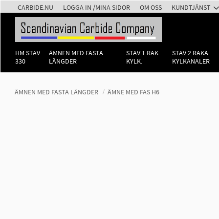
CARBIDE.NU
LOGGA IN /MINA SIDOR
OM OSS
KUNDTJÄNST
HM STAV
ÄMNEN MED FASTA
STAV 1 RAK
STAV 2 RAKA
330
LÄNGDER
KYLK.
KYLKANALER
ÄMNEN MED FASTA LÄNGDER
ÄMNE MED FAS H6