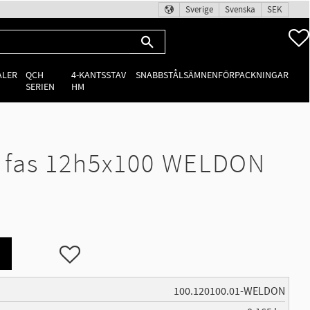
Sverige
Svenska
SEK
ALER
QCH
4-KANTSSTAV
SNABBSTÅLSÄMNEN
FÖRPACKNINGAR
SERIEN
HM
fas 12h5x100 WELDON
Lägg till i favoriter
100.120100.01-WELDON