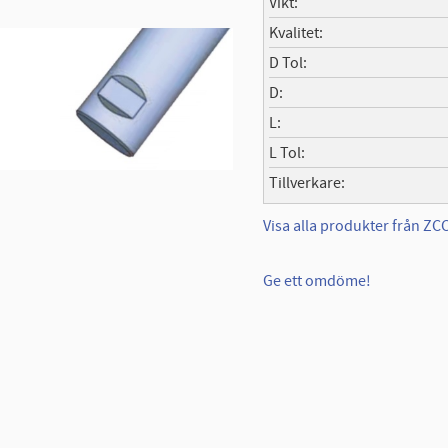
Vikt
Kvalitet
D Tol
D
L
L Tol
Tillverkare
Visa alla produkter från Z
Ge ett omdöme!