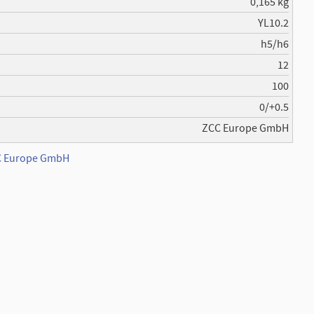
0,165 kg
YL10.2
h5/h6
12
100
0/+0.5
ZCC Europe GmbH
CC Europe GmbH