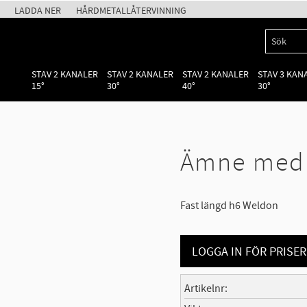
LADDA NER
HÅRDMETALLÅTERVINNING
STAV 2 KANALER
STAV 2 KANALER
STAV 2 KANALER
STAV 3 KAN
15°
30°
40°
30°
Ämne med 
Fast längd h6 Weldon
LOGGA IN FÖR PRISER
Artikelnr