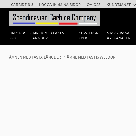
CARBIDE.NU
LOGGA IN /MINA SIDOR
OM OSS
KUNDTJÄNST
HM STAV
ÄMNEN MED FASTA
STAV 1 RAK
STAV 2 RAKA
330
LÄNGDER
KYLK.
KYLKANALER
ÄMNEN MED FASTA LÄNGDER
ÄMNE MED FAS H6 WELDON