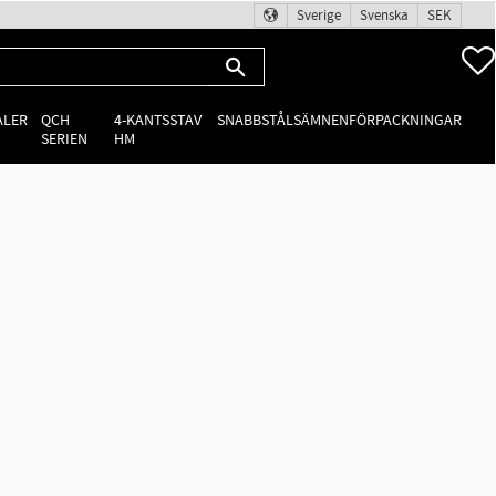
Sverige
Svenska
SEK
ALER
QCH
4-KANTSSTAV
SNABBSTÅLSÄMNEN
FÖRPACKNINGAR
SERIEN
HM