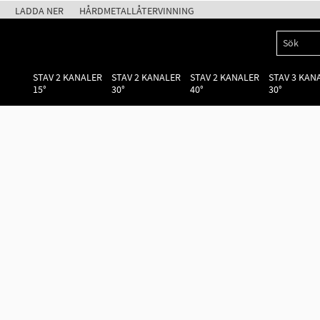
LADDA NER
HÅRDMETALLÅTERVINNING
STAV 2 KANALER
STAV 2 KANALER
STAV 2 KANALER
STAV 3 KAN
15°
30°
40°
30°