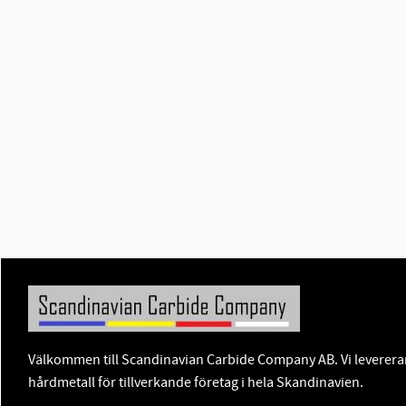
Välkommen till Scandinavian Carbide Company AB. Vi levererar
hårdmetall för tillverkande företag i hela Skandinavien.