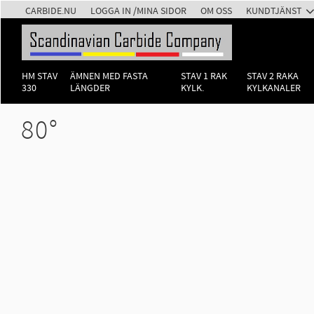
CARBIDE.NU
LOGGA IN /MINA SIDOR
OM OSS
KUNDTJÄNST
HM STAV
ÄMNEN MED FASTA
STAV 1 RAK
STAV 2 RAKA
330
LÄNGDER
KYLK.
KYLKANALER
80°