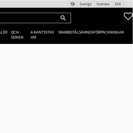
Sverige
Svenska
SEK
ALER
QCH
4-KANTSSTAV
SNABBSTÅLSÄMNEN
FÖRPACKNINGAR
SERIEN
HM