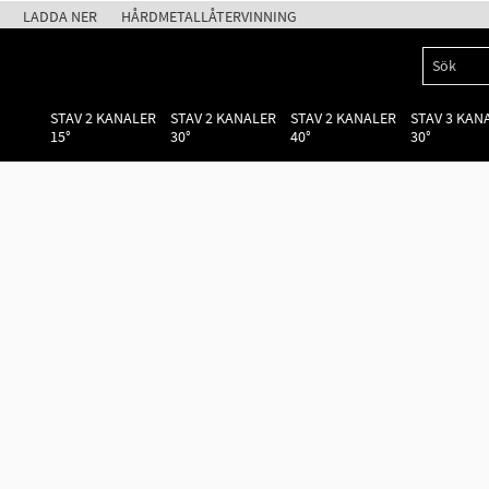
LADDA NER
HÅRDMETALLÅTERVINNING
STAV 2 KANALER
STAV 2 KANALER
STAV 2 KANALER
STAV 3 KAN
15°
30°
40°
30°