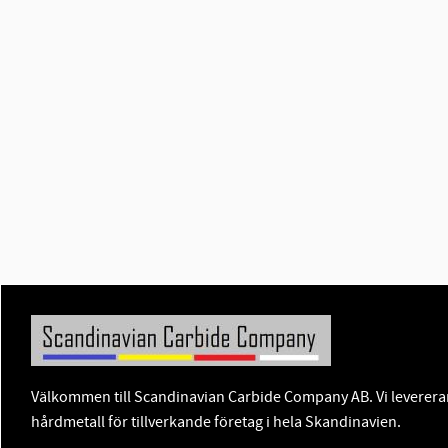
Välkommen till Scandinavian Carbide Company AB. Vi levererar
hårdmetall för tillverkande företag i hela Skandinavien.