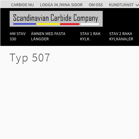
CARBIDE.NU
LOGGA IN /MINA SIDOR
OM OSS
KUNDTJÄNST
HM STAV
ÄMNEN MED FASTA
STAV 1 RAK
STAV 2 RAKA
330
LÄNGDER
KYLK.
KYLKANALER
Typ 507