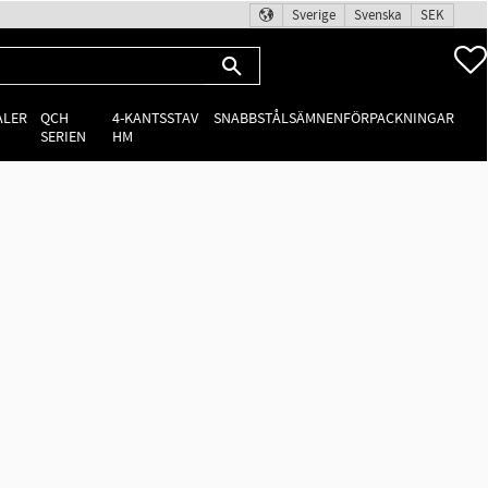
Sverige
Svenska
SEK
ALER
QCH
4-KANTSSTAV
SNABBSTÅLSÄMNEN
FÖRPACKNINGAR
SERIEN
HM