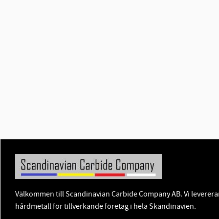
Välkommen till Scandinavian Carbide Company AB. Vi levererar
hårdmetall för tillverkande företag i hela Skandinavien.