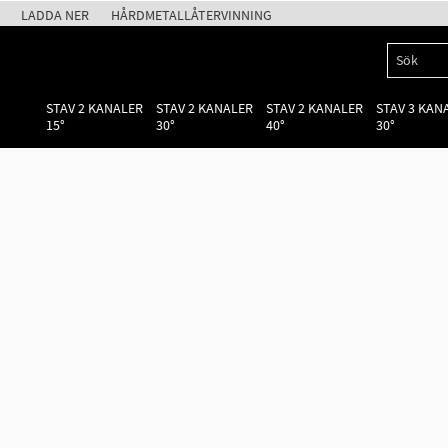
LADDA NER
HÅRDMETALLÅTERVINNING
STAV 2 KANALER
STAV 2 KANALER
STAV 2 KANALER
STAV 3 KAN
15°
30°
40°
30°