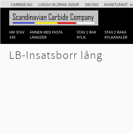
CARBIDE.NU
LOGGA IN /MINA SIDOR
OM OSS
KUNDTJÄNST
HM STAV
ÄMNEN MED FASTA
STAV 1 RAK
STAV 2 RAKA
330
LÄNGDER
KYLK.
KYLKANALER
LB-Insatsborr lång