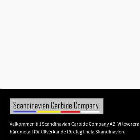
Välkommen till Scandinavian Carbide Company AB. Vi levererar
hårdmetall för tillverkande företag i hela Skandinavien.