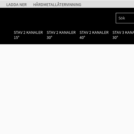
LADDA NER
HÅRDMETALLÅTERVINNING
STAV 2 KANALER
STAV 2 KANALER
STAV 2 KANALER
STAV 3 KAN
15°
30°
40°
30°