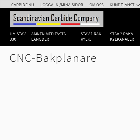
CARBIDE.NU
LOGGA IN /MINA SIDOR
OM OSS
KUNDTJÄNST
HM STAV
ÄMNEN MED FASTA
STAV 1 RAK
STAV 2 RAKA
330
LÄNGDER
KYLK.
KYLKANALER
CNC-Bakplanare