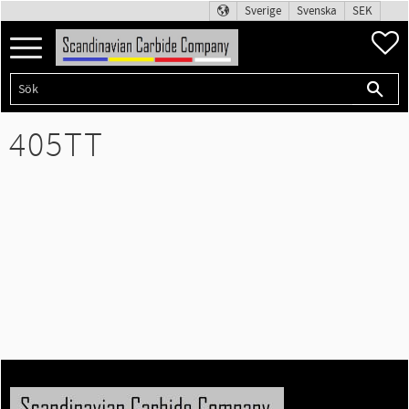
Sverige
Svenska
SEK
F
Meny
405TT